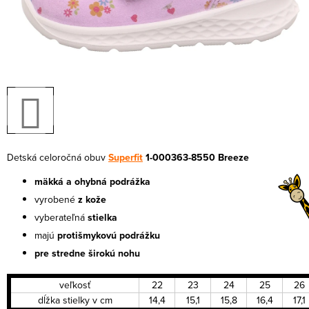
Detská celoročná obuv
Superfit
1-000363-8550 Breeze
mäkká a ohybná podrážka
vyrobené
z kože
vyberateľná
stielka
majú
protišmykovú podrážku
pre stredne širokú nohu
veľkosť
22
23
24
25
26
dĺžka stielky v cm
14,4
15,1
15,8
16,4
17,1