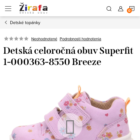
Prejsť
N
na
obsah
Detské topánky
K
Neohodnotené
Podrobnosti hodnotenia
Detská celoročná obuv Superfit
1-000363-8550 Breeze