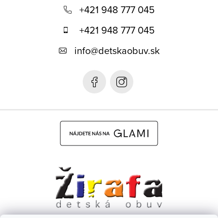
á
+421 948 777 045
p
+421 948 777 045
ä
info
@
detskaobuv.sk
t
i
e