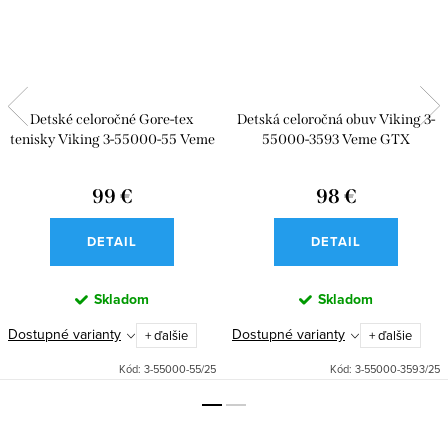
Detské celoročné Gore-tex
Detská celoročná obuv Viking 3-
tenisky Viking 3-55000-55 Veme
55000-3593 Veme GTX
Reflex GTX 2V Petrol
99 €
98 €
DETAIL
DETAIL
Skladom
Skladom
Dostupné varianty
Dostupné varianty
+ ďalšie
+ ďalšie
Kód:
3-55000-55/25
Kód:
3-55000-3593/25