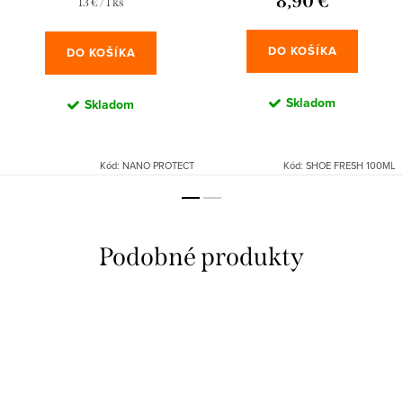
8,90 €
Jednotková
13 € / 1 ks
cena:
DO KOŠÍKA
DO KOŠÍKA
Skladom
Skladom
Kód:
NANO PROTECT
Kód:
SHOE FRESH 100ML