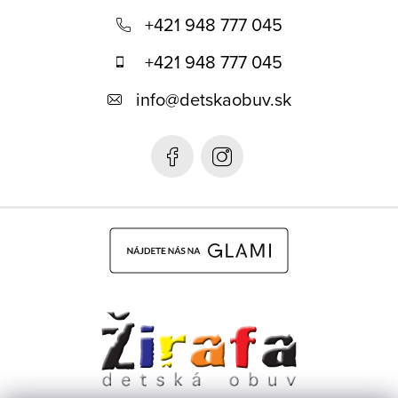
á
+421 948 777 045
p
+421 948 777 045
ä
info
@
detskaobuv.sk
t
i
e