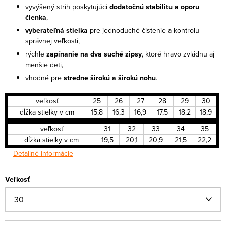
vyvýšený strih poskytujúci
dodatočnú stabilitu a oporu
členka
,
vyberateľná stielka
pre jednoduché čistenie a kontrolu
správnej veľkosti,
rýchle
zapínanie na dva suché zipsy
, ktoré hravo zvládnu aj
menšie deti,
vhodné pre
stredne širokú a širokú nohu
.
veľkosť
25
26
27
28
29
30
dĺžka stielky v cm
15,8
16,3
16,9
17,5
18,2
18,9
veľkosť
31
32
33
34
35
dĺžka stielky v cm
19,5
20,1
20,9
21,5
22,2
Detailné informácie
Veľkosť