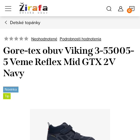
Prejsť
N
na
obsah
Detské topánky
K
Neohodnotené
Podrobnosti hodnotenia
Gore-tex obuv Viking 3-55005-
5 Veme Reflex Mid GTX 2V
Navy
Novinka
Tip